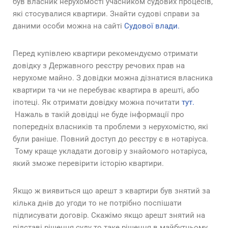
був власник нерухомості учасником судових процесів,
які стосувалися квартири. Знайти судові справи за
даними особи можна на сайті
Судової влади.
Перед купівлею квартири рекомендуємо отримати
довідку з Державного реєстру речових прав на
нерухоме майно. З довідки можна дізнатися власника
квартири та чи не перебуває квартира в арешті, або
іпотеці. Як отримати довідку можна почитати
тут.
Нажаль в такій довідці не буде інформації про
попередніх власників та проблеми з нерухомістю, які
були раніше. Повний доступ до реєстру є в нотаріуса.
Тому краще укладати договір у знайомого нотаріуса,
який зможе перевірити історію квартири.
Якщо ж виявиться що арешт з квартири був знятий за
кілька днів до угоди то не потрібно поспішати
підписувати договір. Скажімо якщо арешт знятий на
підставі рішення суду то таке рішення в майбутньому