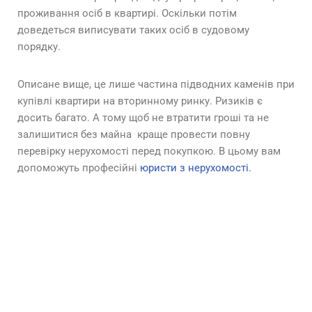
проживання осіб в квартирі. Оскільки потім
доведеться виписувати таких осіб в судовому
порядку.
Описане вище, це лише частина підводних каменів при
купівлі квартири на вторинному ринку. Ризиків є
досить багато. А тому щоб не втратити гроші та не
залишитися без майна краще провести повну
перевірку нерухомості перед покупкою. В цьому вам
допоможуть професійні
юристи з нерухомості.
Виявимо ризики, перевіримо
нерухомість та продавця
ДЕТАЛЬНІШЕ