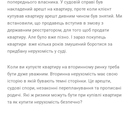
попереднього власника. У судовій справі був
накладений арешт на квартиру, проте коли клієнт
купував квартиру арешт дивним чином був знятий. Ми
встановили, що продавець вступив в змову з
державним реєстратором, для того щоб продати
квартиру. Але було вже пізно. І зараз покупець
квартири вже кілька років змушений боротися за
придбану нерухомість у суді.
Коли ви купуєте квартиру на вторинному ринку треба
бути дуже уважним. Вторинна нерухомість має свою
історію в якій бувають темні сторінки. Це арешти,
судові спори, незаконні перепланування та прописані
родичі. Які ж ризики можуть бути при купівлі квартири
та як купити нерухомість безпечно?