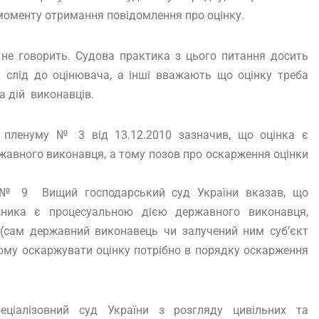
з моменту отримання повідомлення про оцінку.
 не говорить. Судова практика з цього питання досить
 слід до оцінювача, а інші вважають що оцінку треба
а дій виконавців.
 пленуму № 3 від 13.12.2010 зазначив, що оцінка є
ржавного виконавця, а тому позов про оскарження оцінки
у № 9 Вищий господарський суд України вказав, що
жника є процесуальною дією державного виконавця,
 (сам державний виконавець чи залучений ним суб’єкт
 тому оскаржувати оцінку потрібно в порядку оскарження
еціалізовний суд України з розгляду цивільних та