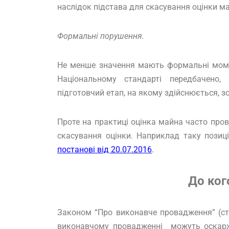
наслідок підстава для скасування оцінки м
Формальні порушення.
Не менше значення мають формальні моме
Національному стандарті передбачено
підготовчий етап, на якому здійснюється, з
Проте на практиці оцінка майна часто про
скасування оцінки. Наприклад таку пози
постанові від 20.07.2016
.
До ког
Законом “Про виконавче провадження” (ст.
виконавчому провадженні можуть оскарж