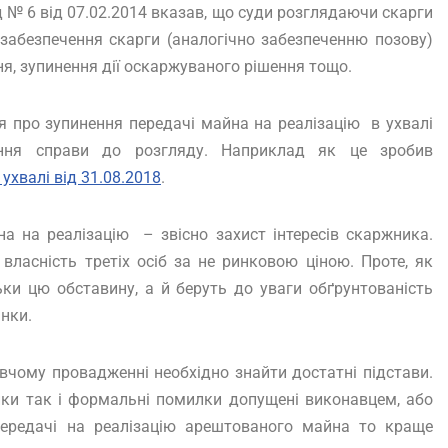
д № 6 від 07.02.2014 вказав, що суди розглядаючи скарги
 забезпечення скарги (аналогічно забезпеченню позову)
, зупинення дії оскаржуваного рішення тощо.
 про зупинення передачі майна на реалізацію в ухвалі
ення справи до розгляду. Наприклад як це зробив
ухвалі від 31.08.2018
.
а на реалізацію – звісно захист інтересів скаржника.
 власність третіх осіб за не ринковою ціною. Проте, як
ки цю обставину, а й беруть до уваги обґрунтованість
інки.
вчому провадженні необхідно знайти достатні підстави.
ки так і формальні помилки допущені виконавцем, або
ередачі на реалізацію арештованого майна то краще