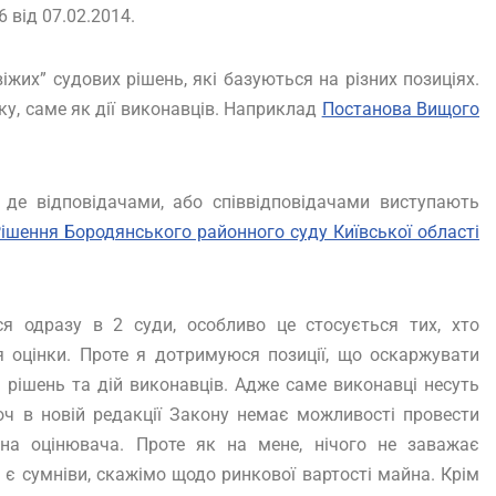
 від 07.02.2014.
іжих” судових рішень, які базуються на різних позиціях.
ку, саме як дії виконавців. Наприклад
Постанова Вищого
 де відповідачами, або співвідповідачами виступають
ішення Бородянського районного суду Київської області
я одразу в 2 суди, особливо це стосується тих, хто
 оцінки. Проте я дотримуюся позиції, що оскаржувати
 рішень та дій виконавців. Адже саме виконавці несуть
хоч в новій редакції Закону немає можливості провести
на оцінювача. Проте як на мене, нічого не заважає
є сумніви, скажімо щодо ринкової вартості майна. Крім