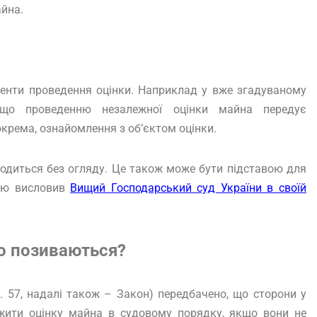
айна.
нти проведення оцінки. Наприклад у вже згадуваному
, що проведенню незалежної оцінки майна передує
окрема, ознайомлення з об’єктом оцінки.
водиться без огляду. Це також може бути підставою для
цію висловив
Вищий Господарський суд України в своїй
о позиваються?
 57, надалі також – Закон) передбачено, що сторони у
ити оцінку майна в судовому порядку, якщо вони не