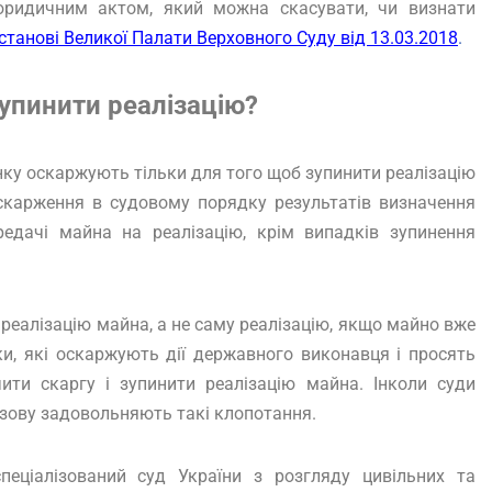
юридичним актом, який можна скасувати, чи визнати
станові Великої Палати Верховного Суду від 13.03.2018
.
упинити реалізацію?
інку оскаржують тільки для того щоб зупинити реалізацію
скарження в судовому порядку результатів визначення
редачі майна на реалізацію, крім випадків зупинення
 реалізацію майна, а не саму реалізацію, якщо майно вже
ки, які оскаржують дії державного виконавця і просять
ити скаргу і зупинити реалізацію майна. Інколи суди
зову задовольняють такі клопотання.
еціалізований суд України з розгляду цивільних та