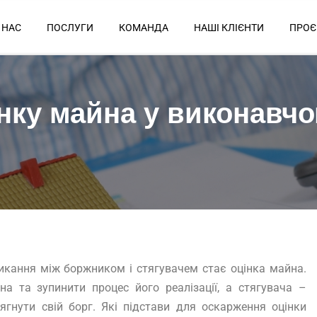
 НАС
ПОСЛУГИ
КОМАНДА
НАШІ КЛІЄНТИ
ПРОЄ
інку майна у виконавч
кання між боржником і стягувачем стає оцінка майна.
а та зупинити процес його реалізації, а стягувача –
гнути свій борг. Які підстави для оскарження оцінки