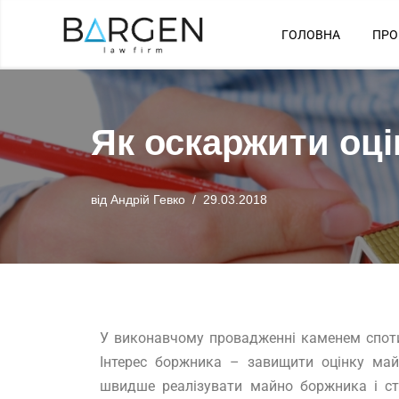
ГОЛОВНА
ПРО
Перейти
до
вмісту
Як оскаржити оц
від
Андрій Гевко
29.03.2018
У виконавчому провадженні каменем споти
Інтерес боржника – завищити оцінку майн
швидше реалізувати майно боржника і стя