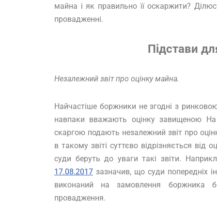
майна і як правильно її оскаржити? Ділю
провадженні.
Підстави дл
Незалежний звіт про оцінку майна.
Найчастіше боржники не згодні з ринковою 
навпаки вважають оцінку завищеною На п
скаргою подають незалежний звіт про оцін
в такому звіті суттєво відрізняється від 
суди беруть до уваги такі звіти. Напри
17.08.2017
зазначив, що суди попередніх ін
виконаний на замовлення боржника б
провадження.