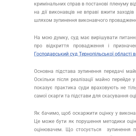
кримінальних справ в постанові пленуму ві
на дії виконавців не вправі вжити заходів
шляхом зупинення виконавчого провадження
На мою думку, суд має вирішувати питання
про відкриття провадження і признач
Господарський суд Тернопільської області в 
Основна підстава зупинення передачі майн
Оскільки після реалізації майно перейде у
показує практика суди враховують не тіль
самої скарги та підстави для скасування оц
Як бачимо, щоб оскаржити оцінку у викона
Це може бути як порушення методики оцін
оцінювачем. Що стосується зупинення п