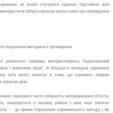
каржника не може слугувати єдиною підставою для
а використати обґрунтовуючи клопотання про проведення
ти порушення методики її проведення.
ної діяльності зокрема використовують Національний
йна і майнових прав”. В більшості випадків оцінювачі
ки, суть якого полягає в тому, що оцінювач обирає
є ринкові ціни.
вняння, оцінювачі часто обирають непорівнювані об’єкти.
, знаходиться у іншому районі і має інші технічні
огів – це пряме порушення порівняльного методу і як