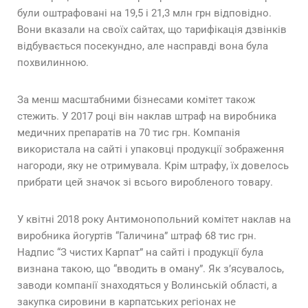
були оштрафовані на 19,5 і 21,3 млн грн відповідно.
Вони вказали на своїх сайтах, що тарифікація дзвінків
відбувається посекундно, але насправді вона була
похвилинною.
За менш масштабними бізнесами комітет також
стежить. У 2017 році він наклав штраф на виробника
медичних препаратів на 70 тис грн. Компанія
використала на сайті і упаковці продукції зображення
нагороди, яку не отримувала. Крім штрафу, їх довелось
прибрати цей значок зі всього виробленого товару.
У квітні 2018 року Антимонопольний комітет наклав на
виробника йогуртів “Галичина” штраф 68 тис грн.
Надпис “З чистих Карпат” на сайті і продукції була
визнана такою, що “вводить в оману”. Як з’ясувалось,
заводи компанії знаходяться у Волинській області, а
закупка сировини в карпатських регіонах не