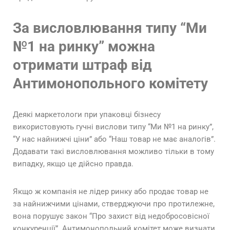
За висловлювання типу “Ми
№1 на ринку” можна
отримати штраф від
Антимонопольного комітету
Деякі маркетологи при упаковці бізнесу
використовують гучні вислови типу “Ми №1 на ринку”,
“У нас найнижчі ціни” або “Наш товар не має аналогів”.
Додавати такі висловлювання можливо тільки в тому
випадку, якщо це дійсно правда.
Якщо ж компанія не лідер ринку або продає товар не
за найнижчими цінами, стверджуючи про протилежне,
вона порушує закон “Про захист від недобросовісної
конкуренції”. Антимонопольний комітет може визнати