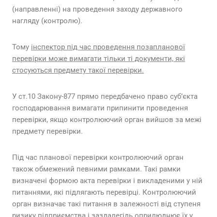
(направленні) на проведення заходу державного
нагляду (контролю).
Тому
інспектор під час проведення позапланової
перевірки може вимагати тільки ті документи, які
стосуються предмету такої перевірки.
У ст.10 Закону-877 прямо передбачено право суб’єкта
господарювання вимагати припинити проведення
перевірки, якщо контролюючий орган вийшов за межі
предмету перевірки.
Під час планової перевірки контролюючий орган
також обмежений певними рамками. Такі рамки
визначені формою акта перевірки і викладеними у ній
питаннями, які підлягають перевірці. Контролюючий
орган визначає такі питання в залежності від ступеня
ризику підприємства і заздалегідь оприлюднює їх у