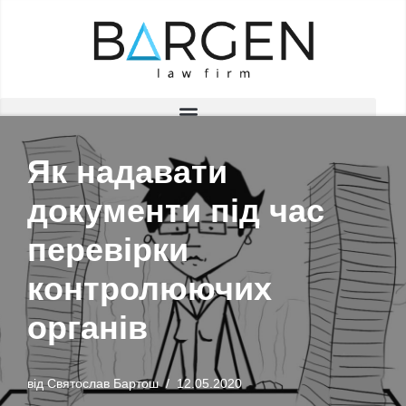
Перейти
до
вмісту
Як надавати
документи під час
перевірки
контролюючих
органів
від
Святослав Бартош
12.05.2020