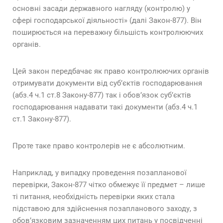
основні засади державного нагляду (контролю) у
сфері господарської діяльності» (далі Закон-877). Він
поширюється на переважну більшість контролюючих
органів.
Цей закон передбачає як право контролюючих органів
отримувати документи від суб’єктів господарювання
(абз.4 ч.1 ст.8 Закону-877) так і обов’язок суб’єктів
господарювання надавати такі документи (абз.4 ч.1
ст.1 Закону-877).
Проте таке право контролерів не є абсолютним.
Наприклад, у випадку проведення позапланової
перевірки, Закон-877 чітко обмежує її предмет – лише
ті питання, необхідність перевірки яких стала
підставою для здійснення позапланового заходу, з
обов’язковим зазначенням цих питань у посвідченні