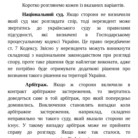
Коротко розглянемо кожен із вказаних варіантів.
Національний суд.
Якщо сторони не визначили
який суд має розглядати спір, тоді нерезидент може
звертатись до українського суду за правилами
підсудності, які визначені в Господарському
процесуальному кодексі України. Це право передбачене
ст. 7 Кодексу. Звісно у нерезидента можуть виникнути
складнощі з національним законодавством при розгляді
спору, проте таке рішення буде найлегше виконати, адже
не потрібно буде отримувати додаткові рішення про
визнання такого рішення на території України.
Арбітраж.
Якщо ж сторони включили в
контракт арбітражне застереження, то звертатись
доведеться саме в той арбітраж, про який попередньо
домовились. Виключення становлять випадки коли
арбітражне застереження, наприклад, складено
неправильно чи такого суду, який вказали сторони не
існує. У такому випадку арбітраж може не прийняти
справу до розгляду. Якщо вже так сталося, то