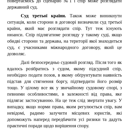
повертаємось до сценарію №1 і спір може розглядати
державний суд.
Суд третьої країни.
Також може виникнути
ситуація, коли сторони в договорі визначили суд третьої
країни, який має розглядати спір. Тут теж існують
нюанси. Спір підлягатиме розгляду у такому суді, якщо
обидві сторони та держава, на території якої знаходиться
суд, є учасниками міжнародного договору, який це
дозволяє.
Далі безпосередньо судовий розгляд. Після того як
вдалось розібратись з судом, якому підсудний спір,
необхідно подати позов, в якому обґрунтувати наявність
підстав для стягнення боргу, підтвердити його розмір
тощо. У цілому все як у звичайному судовому спорі, з
певними особливостями, в залежності від права, яке
підлягає застосуванню. На це теж слід звертати увагу. У
випадку, якщо норми права, яким регулюється спір, вам
невідомі, радимо залучити місцевих юристів, які
допоможуть наперед передбачити усі ризики та дадуть
практичні поради щодо вирішення спору.