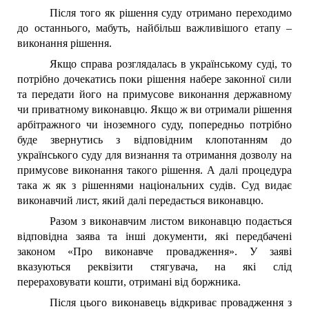
Після того як рішення суду отримано переходимо
до останнього, мабуть, найбільш важливішого етапу –
виконання рішення.
Якщо справа розглядалась в українському суді, то
потрібно дочекатись поки рішення набере законної сили
та передати його на примусове виконання державному
чи приватному виконавцю. Якщо ж ви отримали рішення
арбітражного чи іноземного суду, попередньо потрібно
буде звернутись з відповідним клопотанням до
українського суду для визнання та отримання дозволу на
примусове виконання такого рішення. А далі процедура
така ж як з рішеннями національних судів. Суд видає
виконавчий лист, який далі передається виконавцю.
Разом з виконавчим листом виконавцю подається
відповідна заява та інші документи, які передбачені
законом «Про виконавче провадження». У заяві
вказуються реквізити стягувача, на які слід
перераховувати кошти, отримані від боржника.
Після цього виконавець відкриває провадження з