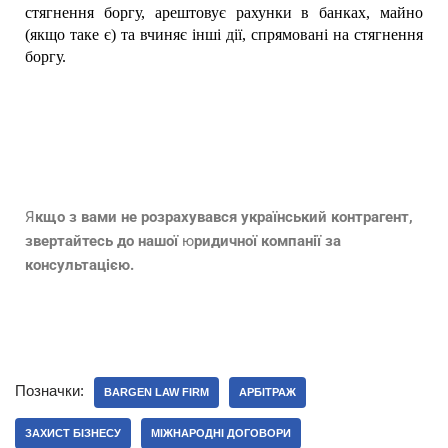
стягнення боргу, арештовує рахунки в банках, майно
(якщо таке є) та вчиняє інші дії, спрямовані на стягнення
боргу.
Я
кщо з вами не розрахувався український контрагент,
звертайтесь до нашої
ю
ридичної компанії за
консультацією.
Позначки:
BARGEN LAW FIRM
АРБІТРАЖ
ЗАХИСТ БІЗНЕСУ
МІЖНАРОДНІ ДОГОВОРИ