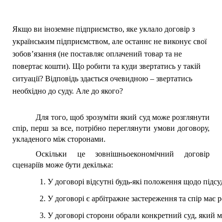
Якщо ви іноземне підприємство, яке уклало договір з
українським підприємством, але останнє не виконує свої
зобов’язання (не поставляє оплачений товар та не
повертає кошти). Що робити та куди звертатись у такій
ситуації?
Відповідь здається очевидною – звертатись
необхідно до суду. Але до якого?
Для того, щоб зрозуміти який суд може розглянути
спір, перш за все, потрібно переглянути умови договору,
укладеного між сторонами.
Оскільки це зовнішньоекономічний договір
сценаріїв може бути декілька:
У договорі відсутні будь-які положення щодо підсу
У договорі є арбітражне застереження та спір має р
У договорі сторони обрали конкретний суд, який м