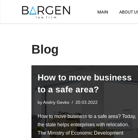
MAIN
ABOUT U
Skip
to
content
Blog
How to move business
to a safe area?
by
Andriy Gevko
20.03.2022
How to move business to a safe area? Today,
the state helps enterprises with relocation.
The Ministry of Economic Development