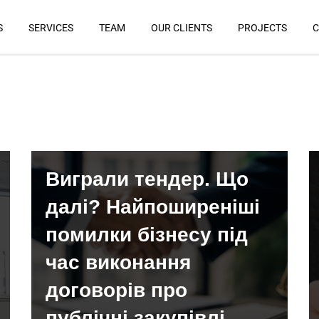
S
SERVICES
TEAM
OUR CLIENTS
PROJECTS
C
Виграли тендер. Що
далі? Найпоширеніші
помилки бізнесу під
час виконання
договорів про
публічні закупівлі