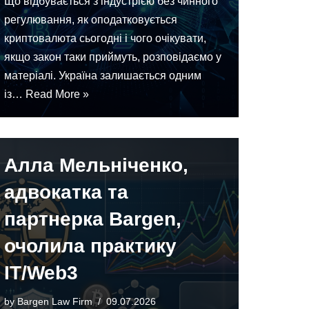
Що відбувається з індустрією без чинного
регулювання, як оподатковується
криптовалюта сьогодні і чого очікувати,
якщо закон таки приймуть, розповідаємо у
матеріалі. Україна залишається одним
із…
Read More »
Алла Мельніченко,
адвокатка та
партнерка Bargen,
очолила практику
IT/Web3
by
Bargen Law Firm
09.07.2026