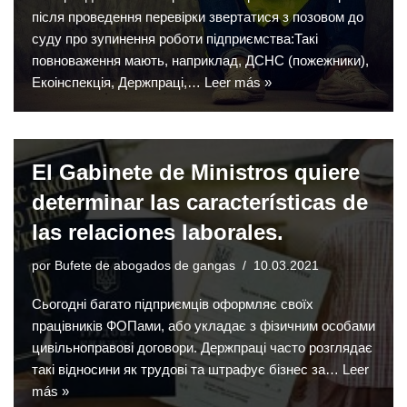
після проведення перевірки звертатися з позовом до
суду про зупинення роботи підприємства:Такі
повноваження мають, наприклад, ДСНС (пожежники),
Екоінспекція, Держпраці,…
Leer más »
El Gabinete de Ministros quiere
determinar las características de
las relaciones laborales.
por
Bufete de abogados de gangas
10.03.2021
Сьогодні багато підприємців оформляє своїх
працівників ФОПами, або укладає з фізичним особами
цивільноправові договори. Держпраці часто розглядає
такі відносини як трудові та штрафує бізнес за…
Leer
más »