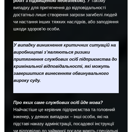
робіт з підвищеною небезпекою)
. У такому
випадку для притягнення до відповідальності
достатньо лише створення загрози загибелі людей
чи настання інших тяжких наслідків, або заподіяння
шкоди здоров’ю особи.
У випадку виникнення критичних ситуацій на
виробництві з’являються ризики
притягнення службових осіб підприємства до
кримінальної відповідальності, які можуть
завершитися винесенням обвинувального
вироку суду.
Про яких саме службових осіб йде мова?
Найчастіше це керівник підприємства та головний
інженер, у деяких випадках – інші особи, які на
підставі наказу адміністрації, посадової інструкції
чи відповідно до займаної посади мають спеціальні