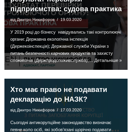
підприємства: судова практика
від
Дмитро Никифоров
19.03.2020
У 2019 році до бізнесу навідувались такі контролюючі
органи: Державна екологічна інспекція
(Держекоінспекція); Державної служби України з
питань безпечності харчових продуктів та захисту
споживачів (Держпродспоживслужба);…
Детальніше »
Хто має право не подавати
декларацію до НАЗК?
від
Дмитро Никифоров
17.03.2020
Сьогодні антикорупційне законодавство визначає
певне коло осіб, які зобов’язані щорічно подавати