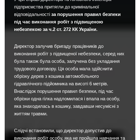
підприємства притягли до кримінальної
відповідальності
за порушення правил безпеки
під час виконання робіт з підвищеною
небезпекою за ч.2 ст. 272 КК України.
Директор залучив бригаду працівників до
виконання робіт з підвищеної небезпеки, серед них
була також була особа, залучена без укладання
трудового договору. Ця особа мала здійснити
обрізку дерев з кошика автомобільного
гідравлічного підйомника на висоті 6 метрів.
Внаслідок порушення правил безпеки, під час
обрізки одна гілка надломилася і впала на особу,
яка знаходилась в кошику, завдавши несумісні з
життям травми.
Слідчі встановили, що директор допустив до
виконання робіт особу, яка не пройшла навчання та