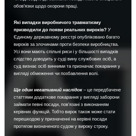
обов’язки щодо охорони праці.
Які випадки виробничого травматизму
призводили до появи реальних вироків?
У
Єдиному державному реєстрі опубліковано багато
вироків за злочинами проти безпеки виробництва.
Усі вони мають спільні риси і у більшості випадків
слідство доводить у суді вину службових осіб, а
суд визнає осіб винними та призначає покарання у
вигляді обмеження чи позбавлення волі.
Ще один негативний наслідок
– це передбачене
статтями додаткове покарання у вигляді заборони
займати певні посади, пов’язані з виконанням
керівних функцій. Тобто вирок також може стати
перешкодою у призначенні на керівні посади
протягом визначеного судом у вироку строку.