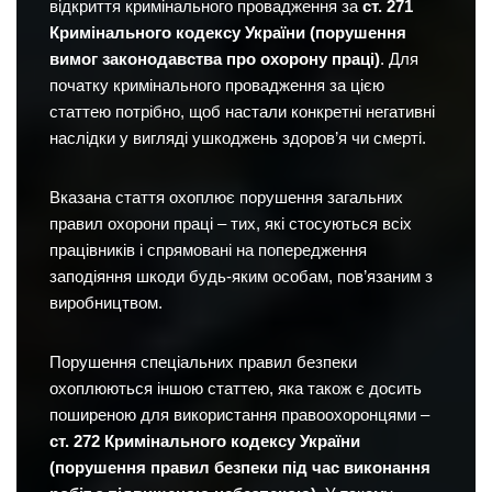
відкриття кримінального провадження за
ст. 271
Кримінального кодексу України (порушення
вимог законодавства про охорону праці)
. Для
початку кримінального провадження за цією
статтею потрібно, щоб настали конкретні негативні
наслідки у вигляді ушкоджень здоров’я чи смерті.
Вказана стаття охоплює порушення загальних
правил охорони праці – тих, які стосуються всіх
працівників і спрямовані на попередження
заподіяння шкоди будь-яким особам, пов’язаним з
виробництвом.
Порушення спеціальних правил безпеки
охоплюються іншою статтею, яка також є досить
поширеною для використання правоохоронцями –
ст. 272 Кримінального кодексу України
(порушення правил безпеки під час виконання