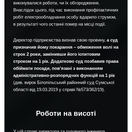
виконувалися роботи, чи їх обгородження.
Внаслідок цього, під час виконання профілактичних
робіт електрообладнання особу вдарило струмом,
в результаті чого останні помер на місці події.
Директор підприємства визнав свою провину,
а суд
призначив йому покарання – обмеження волі на
строк 2 роки, замінивши його іспитовим
строком на 1 рік. Додатково суд позбавив права
обіймати посади, пов’язані з виконанням
адміністративно-розпорядчих функцій на 1 рік
(див. вирок Білопільський районний суд Сумської
області від 19.03.2019 у справі №573/362/19).
Роботи на висоті
У цій справі директора та головного інженера