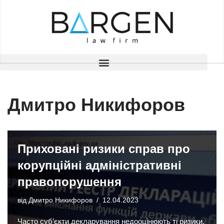
Перейти
до
вмісту
Дмитро Никифоров
Приховані ризики справ про
корупційні адміністративні
правопорушення
від
Дмитро Никифоров
12.04.2023
Часто суб’єкти декларування недооцінюють ті ризики,