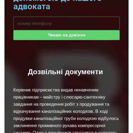
адвоката
Чекаю на дзвінок
Дозвільні документи
Керівник підприємства видав ненавченим
працівникам – майстру і слюсарю-сантехніку
завдання на проведення робіт з продування та
відкачування каналізаційних колодязів. В ході
продувки каналізаційної труби колодязю відбулось
заклинення промивного рукава компресорної
системи. Один з працівників спустився в колодязь