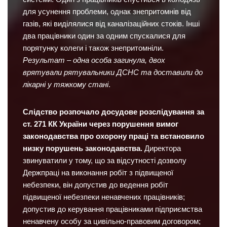
для усунення проблеми, однак знепритомнів від
газів, які виділялися від каналізаційних стоків. Інші
два працівники один за одним спускалися для
порятунку колеги і також знепритомніли.
Результат – одна особа загинула, двох
врятували рятувальники ДСНС та доставили до
лікарні у тяжкому стані
.
Слідство розпочало досудове розслідування за
ст. 271 КК України через порушення вимог
законодавства про охорону праці та встановило
низку порушень законодавства.
Директора
звинуватили у тому, що за відсутності дозволу
Держпраці на виконання робіт з підвищеної
небезпеки, він допустив до ведення робіт
підвищеної небезпеки ненавчених працівників;
допустив до керування працівниками підприємства
ненавчену особу за цивільно-правовим договором;