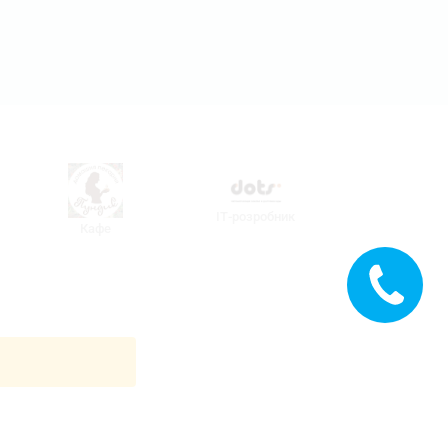
ІТ-розробник
Кафе
Замовити
дзвінок