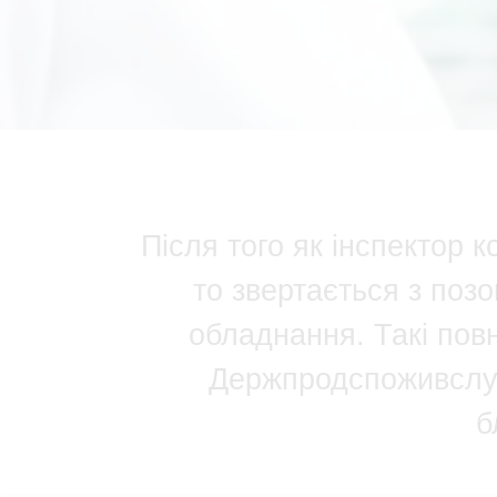
Після того як інспектор 
то звертається з поз
обладнання. Такі повн
Держпродспоживслуж
б