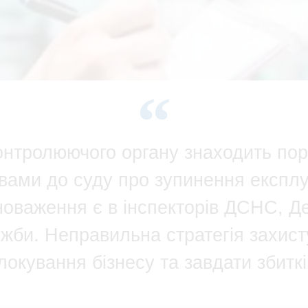
контролюючого органу знаходить по
овами до суду про зупинення експлуа
оваження є в інспекторів ДСНС, Де
би. Неправильна стратегія захист
локування бізнесу та завдати збиткі