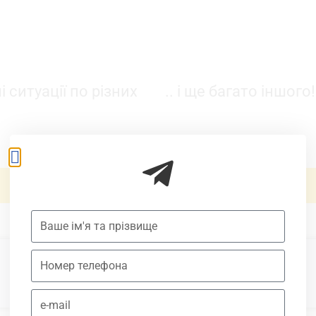
 ситуації по різних
.. і ще багато іншого!
РЕЄСТРУЙСЯ ВЖЕ ЗАРАЗ !
Для кого вебінар?