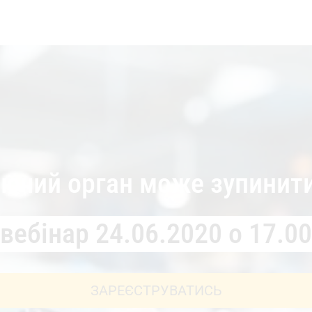
ючий орган може зупинити
вебінар 24.06.2020 о 17.00
ЗАРЕЄСТРУВАТИСЬ