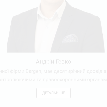
Андрій Гевко
ної фірми Bargen, має десятирічний досвід за
онтролюючими та правоохоронними органам
ДЕТАЛЬНІШЕ