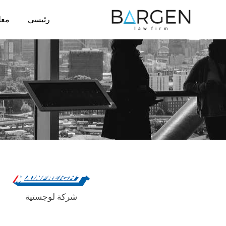
رئيسي
معل
شركة لوجستية