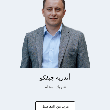
أندريه جيفكو
شريك، محام
مزيد من التفاصيل