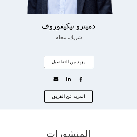
دميترو نيكيفوروف
شريك، محام
مزيد من التفاصيل
المزيد عن الفريق
المنشورات