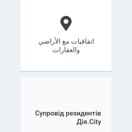
اتفاقيات مع الأراضي
والعقارات
Супровід резидентів
Дія.City