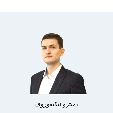
دميترو نيكيفوروف