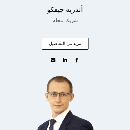
أندريه جيفكو
شريك، محام
مزيد من التفاصيل