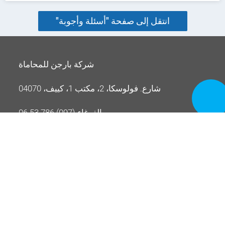
انتقل إلى صفحة "أسئلة وأجوبة"
شركة بارجن للمحاماة
شارع. فولوسكا، 2، مكتب 1، كييف، 04070
تصل الآن
الغوغاء (097) 786 53 06
info@bargen.com.ua
دعم المعاملات العقارية