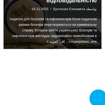
відповідальністю
بواسطة
Ерстенюк Єлизавета
18.11.2025
податки для блогерів та інфлюенсерів Коли податкові
ризики блогера перетворюються на кримінальну
справу Успішне життя українських блогерів та
інфлюенсерів виглядає надзвичайно привабливим в
соцмережах, але…
اقرأ المزيد »
اتصل الآن