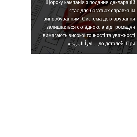
Щороку кампанія з подання декларацій
стає для багатьох справжнім
випробуванням. Система декларування
залишається складною, а від громадян
вимагають високої точності та уважності
до деталей. При…
اقرأ المزيد »