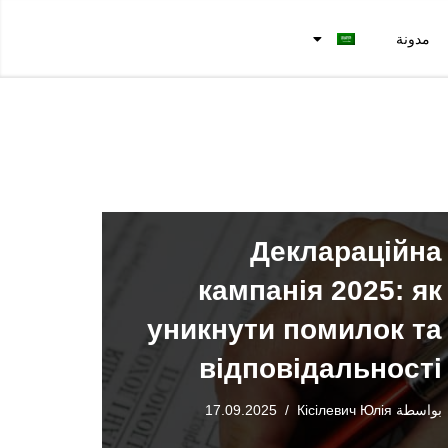
مدونة
Деклараційна
кампанія 2025: як
уникнути помилок та
відповідальності
بواسطة
Кісілевич Юлія
17.09.2025