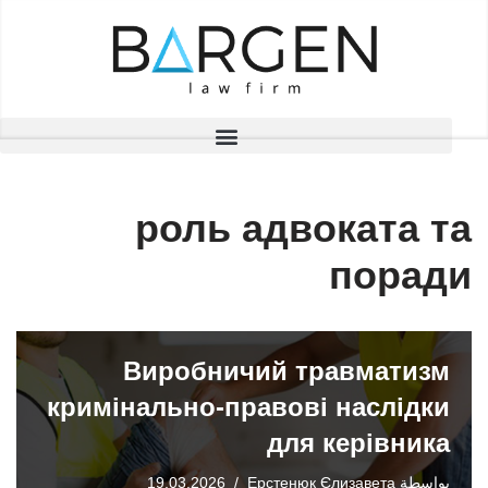
تخطى
إلى
المحتوى
роль адвоката та
поради
Виробничий травматизм
кримінально-правові наслідки
для керівника
بواسطة
Ерстенюк Єлизавета
19.03.2026