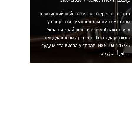
بواسطة
Кісілевич Юлія
29.04.2026
Позитивний кейс захисту інтересів клієнта
у спорі з Антимонопольним комітетом
України знайшов своє відображення у
нещодавньому рішенні Господарського
суду міста Києва у справі № 910/6547/25,
…
اقرأ المزيد »