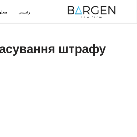
رئيسي
معلو
تخطى
إلى
المحتوى
касування штрафу