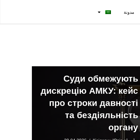
مدونة
Суди обмежують
дискрецію АМКУ: кейс
про строки давності
та бездіяльність
органу