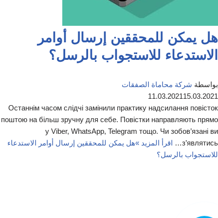
هل يمكن للمحققين إرسال أوامر
الاستدعاء للاستجواب بالرسل؟
بواسطة
شركة محاماة الصفقات
11.03.2021
15.03.2021
Останнім часом слідчі замінили практику надсилання повісток
поштою на більш зручну для себе. Повістки направляють прямо
у Viber, WhatsApp, Telegram тощо. Чи зобов’язані ви
з’являтись…
اقرأ المزيد »
هل يمكن للمحققين إرسال أوامر الاستدعاء
للاستجواب بالرسل؟