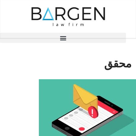
تخطى
إلى
المحتوى
محقق