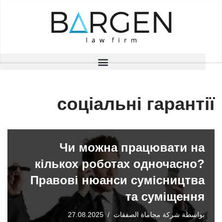
تخطى
إلى
المحتوى
соціальні гарантії
Чи можна працювати на
кількох роботах одночасно?
Правові нюанси сумісництва
та суміщення
بواسطة
شركة محاماة الصفقات
27.08.2025