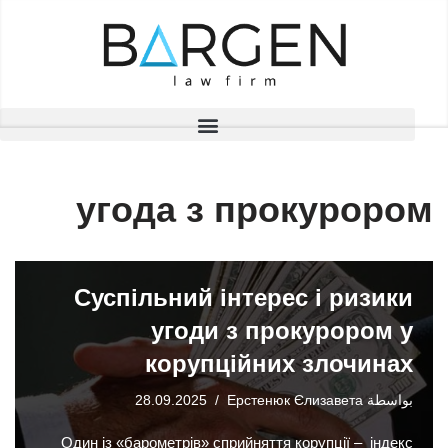
تخطى
إلى
المحتوى
угода з прокурором
Суспільний інтерес і ризики
угоди з прокурором у
корупційних злочинах
بواسطة
Ерстенюк Єлизавета
28.09.2025
Один із «барометрів» сприйняття корупції – індекс