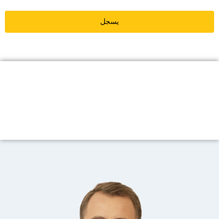
يسجل
متحدثنا