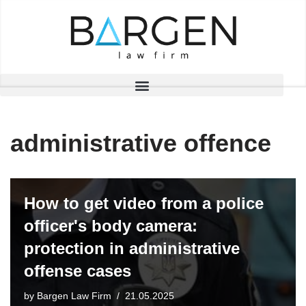
Skip
to
content
administrative offence
How to get video from a police
officer's body camera:
protection in administrative
offense cases
by
Bargen Law Firm
21.05.2025