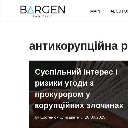
MAIN
ABOUT U
Skip
to
content
антикорупційна 
Суспільний інтерес і
ризики угоди з
прокурором у
корупційних злочинах
by
Ерстенюк Єлизавета
28.09.2025