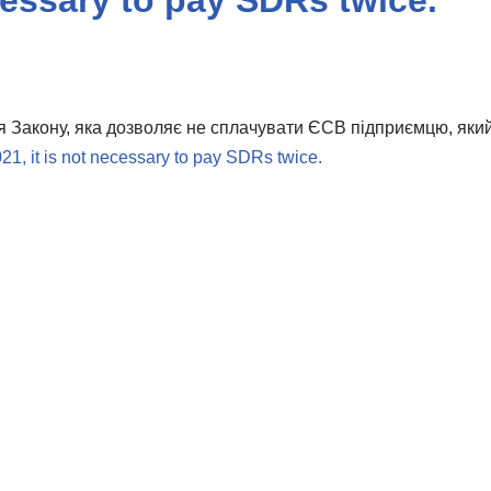
cessary to pay SDRs twice.
ія Закону, яка дозволяє не сплачувати ЄСВ підприємцю, як
21, it is not necessary to pay SDRs twice.