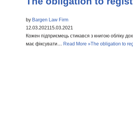
The obligation to regi
by
Bargen Law Firm
12.03.2021
15.03.2021
Кожен підприємець стикався з книгою обліку дохо
має фіксувати…
Read More »
The obligation to r