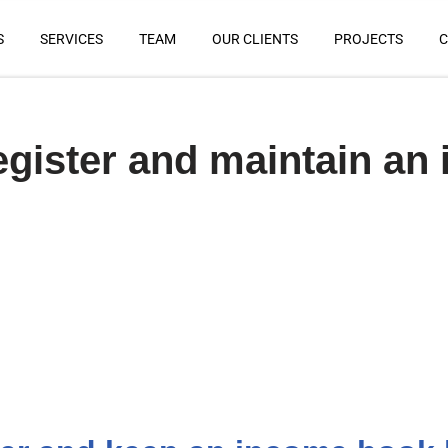
S
SERVICES
TEAM
OUR CLIENTS
PROJECTS
C
register and maintain a