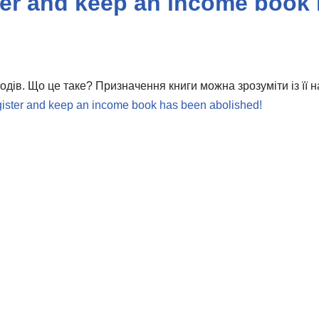
ster and keep an income book
дів. Що це таке? Призначення книги можна зрозуміти із її наз
egister and keep an income book has been abolished!