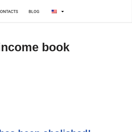
ONTACTS
BLOG
n income book