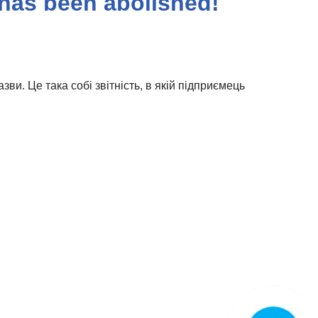
 has been abolished!
ви. Це така собі звітність, в якій підприємець