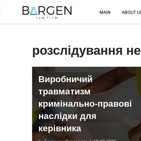
MAIN
ABOUT U
Skip
to
content
розслідування н
Виробничий
травматизм
кримінально-правові
наслідки для
керівника