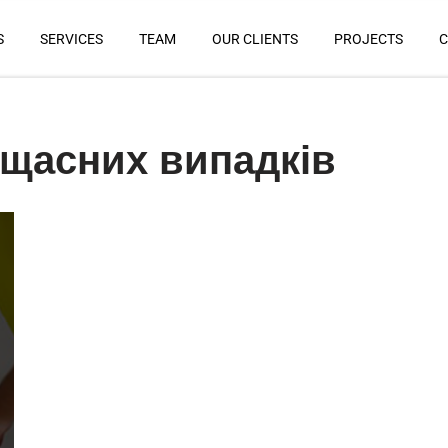
S
SERVICES
TEAM
OUR CLIENTS
PROJECTS
C
ещасних випадків