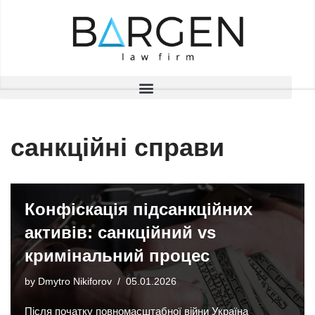
Skip
to
content
санкційні справи
Конфіскація підсанкційних
активів: санкційний vs
кримінальний процес
by
Dmytro Nikiforov
05.01.2026
Після початку повномасштабної війни Україна