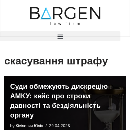
Skip
to
content
скасування штрафу
Суди обмежують дискрецію
АМКУ: кейс про строки
давності та бездіяльність
органу
by
Кісілевич Юлія
29.04.2026