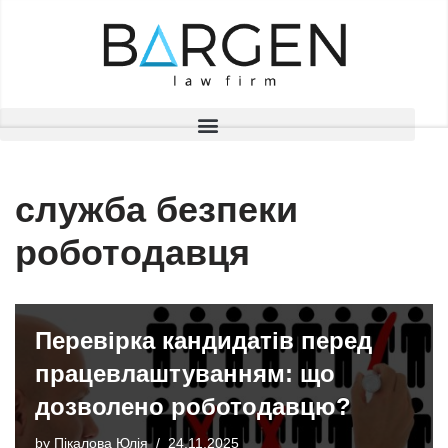
Skip
to
content
служба безпеки
роботодавця
Перевірка кандидатів перед
працевлаштуванням: що
дозволено роботодавцю?
by
Пікалова Юлія
24.11.2025