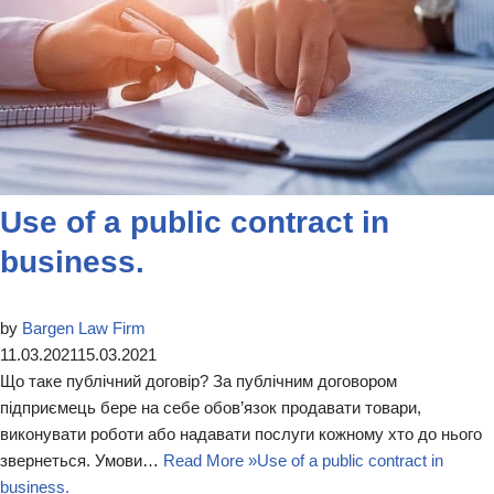
Use of a public contract in
business.
by
Bargen Law Firm
11.03.2021
15.03.2021
Що таке публічний договір? За публічним договором
підприємець бере на себе обов’язок продавати товари,
виконувати роботи або надавати послуги кожному хто до нього
звернеться. Умови…
Read More »
Use of a public contract in
business.