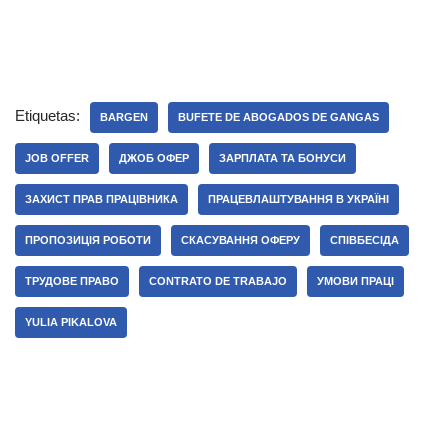
Etiquetas:
BARGEN
BUFETE DE ABOGADOS DE GANGAS
JOB OFFER
ДЖОБ ОФЕР
ЗАРПЛАТА ТА БОНУСИ
ЗАХИСТ ПРАВ ПРАЦІВНИКА
ПРАЦЕВЛАШТУВАННЯ В УКРАЇНІ
ПРОПОЗИЦІЯ РОБОТИ
СКАСУВАННЯ ОФЕРУ
СПІВБЕСІДА
ТРУДОВЕ ПРАВО
CONTRATO DE TRABAJO
УМОВИ ПРАЦІ
YULIA PIKALOVA