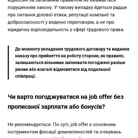
відносин за загальним правилом не вважається
порушенням закону. У такому випадку йдеться радше
про питання ділової етики, репутації компанії та
добросовісності у веденні переговорів, а не про
юридичну відповідальність у сфері трудового права.
До моменту укладення трудового договору та видання
наказу про прийняття на роботу сторони, як правило,
залишаються вільними змінювати погоджені раніше
умови або взагалі відмовитися від подальшої
співпраці.
Чи варто погоджуватися на job offer без
прописаної зарплати або бонусів?
Не рекомендується. По суті, job offer є основним
інструментом фіксації домовленостей та очікувань