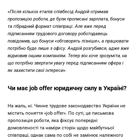
«Після кількох етапів співбесід Андрій отримав
пропозицію роботи, де були прописані зарплата, бонуси
та гібридний формат співпраці. Але вже перед
підписанням трудового договору роботодавець
повідомив, що бонуси «обговорять пізніше», а працювати
потрібно буде лише з офісу. Андрій розгубився, адже вже
відмовив іншим компаніям. Тепер він хоче зрозуміти, на
що потрібно звертати увагу перед підписанням офера і
як захистити свої інтереси».
Чи має job offer юридичну силу в Україні?
На жаль, ні. Чинне трудове законодавство України не
містить поняття «job offer». По суті, це письмова
пропозиція роботи, яка фіксує попередні
домовленості та наміри сторін щодо майбутньої
співпраці, однак сама по собі не замінює належного