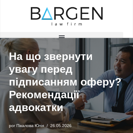
Saltar
al
contenido
На що звернути
увагу перед
підписанням оферу?
Рекомендації
адвокатки
por
Пікалова Юлія
26.05.2026