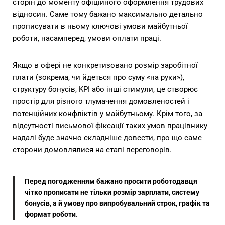
сторін до моменту офіційного оформлення трудових
відносин. Саме тому бажано максимально детально
прописувати в ньому ключові умови майбутньої
роботи, насамперед, умови оплати праці.
Якщо в офері не конкретизовано розмір заробітної
плати (зокрема, чи йдеться про суму «на руки»),
структуру бонусів, KPI або інші стимули, це створює
простір для різного тлумачення домовленостей і
потенційних конфліктів у майбутньому. Крім того, за
відсутності письмової фіксації таких умов працівнику
надалі буде значно складніше довести, про що саме
сторони домовлялися на етапі переговорів.
Перед погодженням бажано просити роботодавця
чітко прописати не тільки розмір зарплати, систему
бонусів, а й умову про випробувальний строк, графік та
формат роботи.