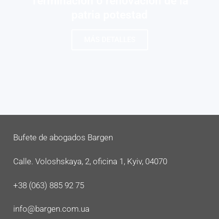
Terminación o renovación de la
patria potestad
MÁS DETALLES
Bufete de abogados Bargen
Calle. Voloshskaya, 2, oficina 1, Kyiv, 04070
+38 (063) 885 92 75
info@bargen.com.ua