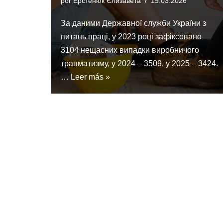
por
Ерстенюк Єлизавета
19.03.2026
За даними Державної служби України з
питань праці, у 2023 році зафіксовано
3104 нещасних випадки виробничого
травматизму, у 2024 – 3509, у 2025 – 3424.
…
Leer más »