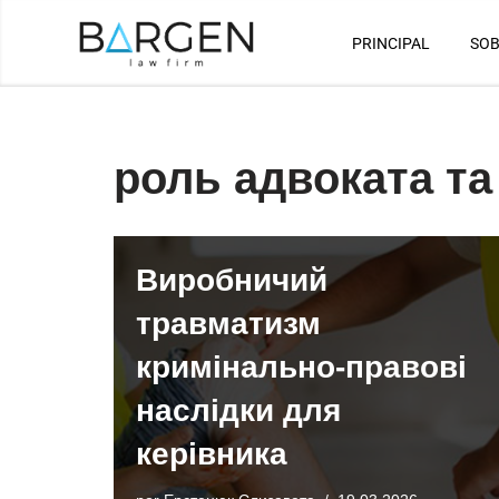
PRINCIPAL
SOB
Saltar
al
contenido
роль адвоката та
Виробничий
травматизм
кримінально-правові
наслідки для
керівника