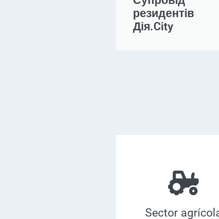
Супровід
резидентів
Дія.City
Sector agrícol