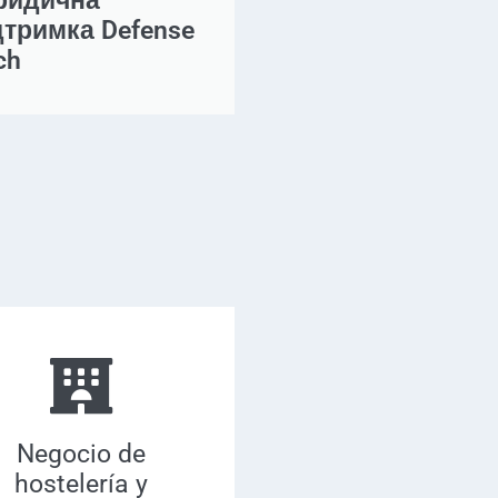
идична
дтримка Defense
ch
Negocio de
hostelería y