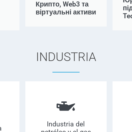
Юр
Крипто, Web3 та
пі
віртуальні активи
Te
INDUSTRIA
Industria del
a