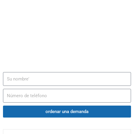
¿Se puede extinguir la patria potestad por falta de
pago de la pensión alimenticia?
descubrir
ordenar una demanda