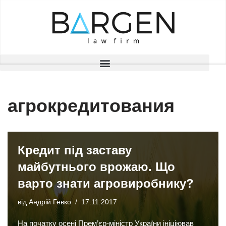
Перейти
до
вмісту
агрокредитования
Кредит під заставу
майбутнього врожаю. Що
варто знати агровиробнику?
від
Андрій Гевко
17.11.2017
На початку осені Прем’єр-міністр України ініціював