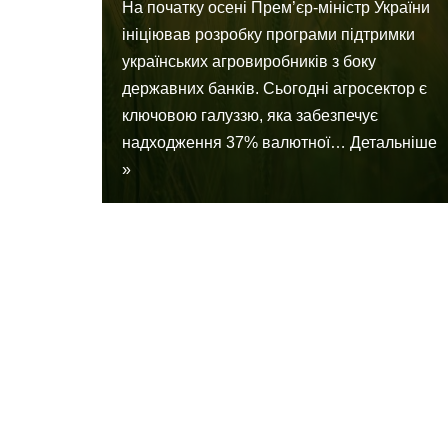
На початку осені Прем’єр-міністр України
ініціював розробку програми підтримки
українських агровиробників з боку
державних банків. Сьогодні агросектор є
ключовою галуззю, яка забезпечує
надходження 37% валютної…
Детальніше
»