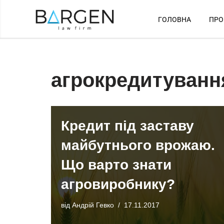
ГОЛОВНА
ПРО
Перейти
до
вмісту
агрокредитуванн
Кредит під заставу
майбутнього врожаю.
Що варто знати
агровиробнику?
від
Андрій Гевко
17.11.2017