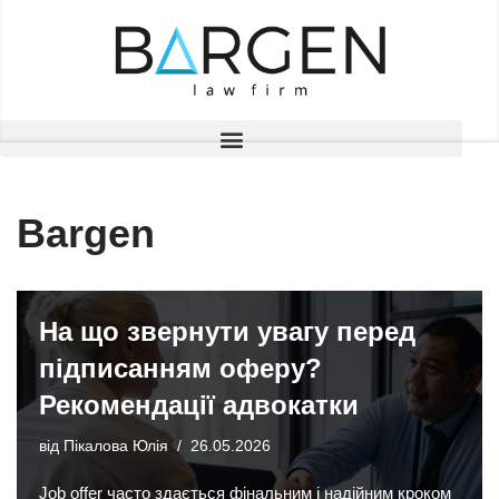
Перейти
до
вмісту
Bargen
На що звернути увагу перед
підписанням оферу?
Рекомендації адвокатки
від
Пікалова Юлія
26.05.2026
Job offer часто здається фінальним і надійним кроком