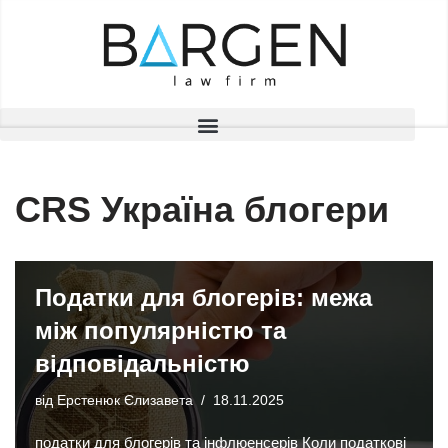
Перейти
до
вмісту
CRS Україна блогери
Податки для блогерів: межа
між популярністю та
відповідальністю
від
Ерстенюк Єлизавета
18.11.2025
податки для блогерів та інфлюенсерів Коли податкові