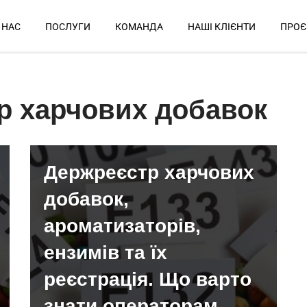
 НАС
ПОСЛУГИ
КОМАНДА
НАШІ КЛІЄНТИ
ПРОЄ
р харчових добавок
Держреєстр харчових
добавок,
ароматизаторів,
ензимів та їх
реєстрація. Що варто
знати операторам