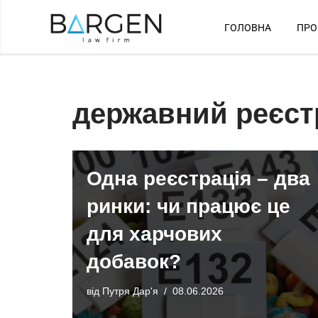
ГОЛОВНА
ПРО
Перейти
до
вмісту
державний реєст
Одна реєстрація – два
ринки: чи працює це
для харчових
добавок?
від
Путря Дар'я
08.06.2026