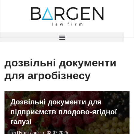
Перейти
до
вмісту
дозвільні документи
для агробізнесу
Дозвільні документи для
підприємств плодово-ягідної
галузі
від
Путря Дар'я
03.07.2025