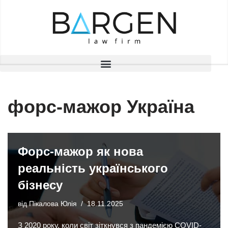
Перейти
до
вмісту
форс-мажор Україна
Форс-мажор як нова
реальність українського
бізнесу
від
Пікалова Юлія
18.11.2025
З 2020 року, коли світ зіткнувся з пандемією COVID-