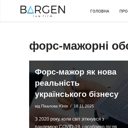
ГОЛОВНА
ПРО
Перейти
до
вмісту
форс-мажорні об
Форс-мажор як нова
реальність
українського бізнесу
від
Пікалова Юлія
18.11.2025
З 2020 року, коли світ зіткнувся з
пандемією COVID-19, і особливо після