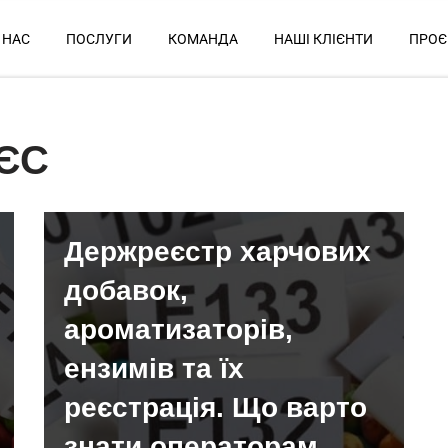
 НАС
ПОСЛУГИ
КОМАНДА
НАШІ КЛІЄНТИ
ПРОЄ
 ЄС
Держреєстр харчових
добавок,
ароматизаторів,
ензимів та їх
реєстрація. Що варто
знати операторам