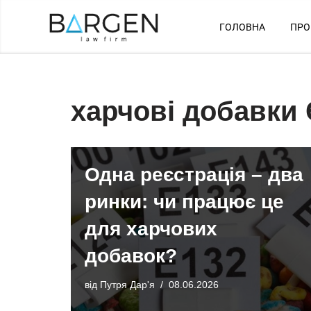
ГОЛОВНА
ПРО
Перейти
до
вмісту
харчові добавки
Одна реєстрація – два
ринки: чи працює це
для харчових
добавок?
від
Путря Дар'я
08.06.2026