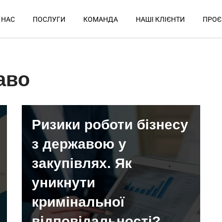
 НАС
ПОСЛУГИ
КОМАНДА
НАШІ КЛІЄНТИ
ПРОЄ
аво
Ризики роботи бізнесу
з державою у
закупівлях. Як
уникнути
кримінальної
відповідальності?