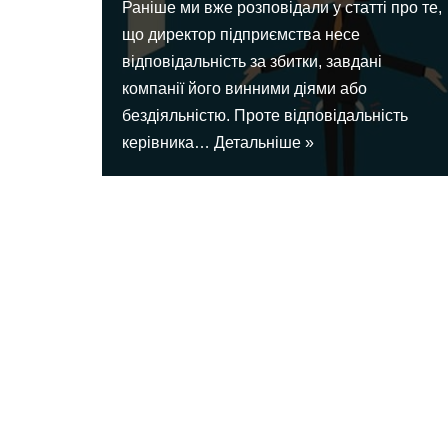
Раніше ми вже розповідали у статті про те,
що директор підприємства несе
відповідальність за збитки, завдані
компанії його винними діями або
бездіяльністю. Проте відповідальність
керівника…
Детальніше »