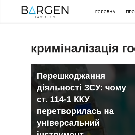
ГОЛОВНА
ПРО
Перейти
до
вмісту
криміналізація г
Перешкоджання
діяльності ЗСУ: чому
ст. 114-1 ККУ
перетворилась на
універсальний
інструмент