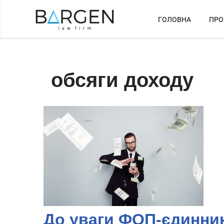
ГОЛОВНА
ПРО
Перейти
до
вмісту
обсяги доходу
До уваги ФОП-єдинник