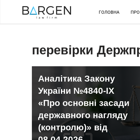
ГОЛОВНА
ПРО
Перейти
до
вмісту
перевірки Держп
Аналітика Закону
України №4840-IX
«Про основні засади
державного нагляду
(контролю)» від
08.04.2026