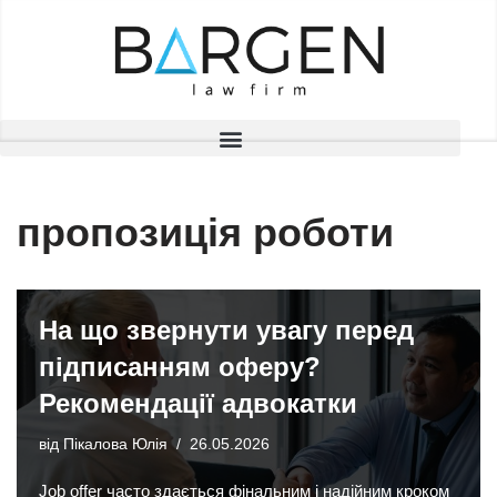
Перейти
до
вмісту
пропозиція роботи
На що звернути увагу перед
підписанням оферу?
Рекомендації адвокатки
від
Пікалова Юлія
26.05.2026
Job offer часто здається фінальним і надійним кроком