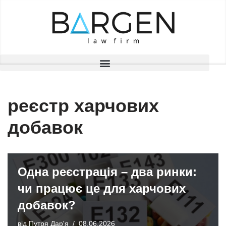
Перейти
до
вмісту
реєстр харчових
добавок
Одна реєстрація – два ринки:
чи працює це для харчових
добавок?
від
Путря Дар'я
08.06.2026