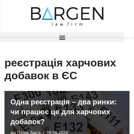
Перейти
до
вмісту
реєстрація харчових
добавок в ЄС
Одна реєстрація – два ринки:
чи працює це для харчових
добавок?
від
Путря Дар'я
08.06.2026